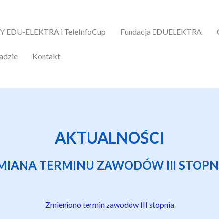
 EDU-ELEKTRA i TeleInfoCup
Fundacja EDUELEKTRA
iadzie
Kontakt
AKTUALNOŚCI
MIANA TERMINU ZAWODÓW III STOPN
Zmieniono termin zawodów III stopnia.